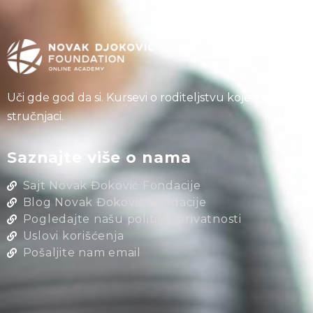
Uči gde god da si. Kursevi o roditeljstvu koje vode naši
stručnjaci.
Saznajte više o nama
Sajt Novak Đoković Fondacije
Blog Novak Đoković Fondacije
Pogledajte našu politiku privatnosti
Uslovi korišćenja
Pošaljite nam email