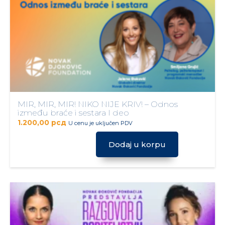
MIR, MIR, MIR! NIKO NIJE KRIV! – Odnos
između braće i sestara I deo
1.200,00
рсд
U cenu je uključen PDV
Dodaj u korpu