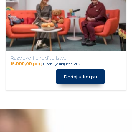
Razgovori o roditeljstvu
15.000,00
рсд
U cenu je uključen PDV
Dodaj u korpu