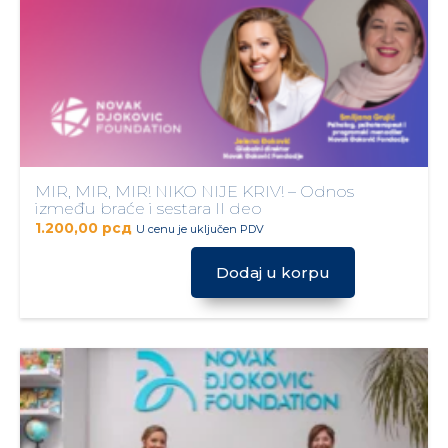
MIR, MIR, MIR! NIKO NIJE KRIV! – Odnos
između braće i sestara II deo
1.200,00
рсд
U cenu je uključen PDV
Dodaj u korpu