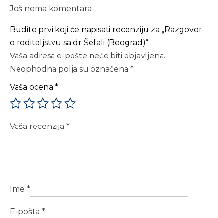
Još nema komentara.
Budite prvi koji će napisati recenziju za „Razgovor
o roditeljstvu sa dr Šefali (Beograd)“
Vaša adresa e-pošte neće biti objavljena.
Neophodna polja su označena
*
Vaša ocena
*
Vaša recenzija
*
Ime
*
E-pošta
*