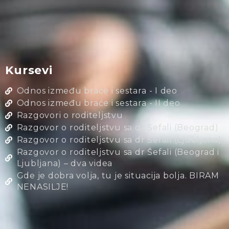
Kursevi
Odnos između braće i sestara - I deo
Odnos između braće i sestara - II deo
Razgovori o roditeljstvu
Razgovor o roditeljstvu sa dr Šefali (Beograd)
Razgovor o roditeljstvu sa dr Šefali (Ljubljana)
Razgovor o roditeljstvu sa dr Šefali (Beograd i
Ljubljana) – dva videa
Gde je dobra volja, tu je situacija bolja. BIRAM
NENASILJE!