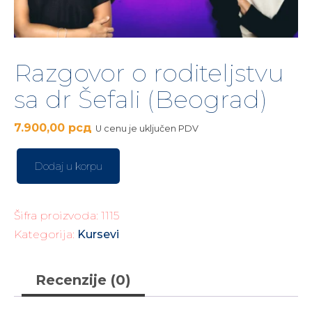
Razgovor o roditeljstvu
sa dr Šefali (Beograd)
7.900,00
рсд
U cenu je uključen PDV
Dodaj u korpu
Šifra proizvoda:
1115
Kategorija:
Kursevi
Recenzije (0)