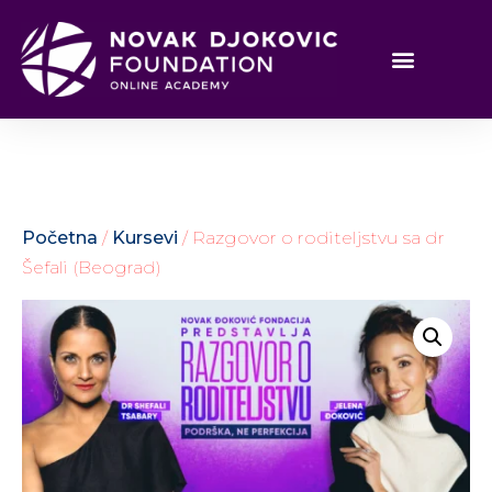
Početna
/
Kursevi
/ Razgovor o roditeljstvu sa dr
Šefali (Beograd)