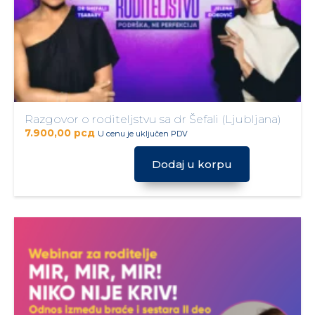
Razgovor o roditeljstvu sa dr Šefali (Ljubljana)
7.900,00
рсд
U cenu je uključen PDV
Dodaj u korpu