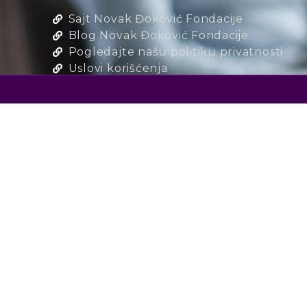
Sajt Novak Đoković Fondacije
Blog Novak Đoković Fondacije
Pogledajte našu politiku privatnosti
Uslovi korišćenja
Pošaljite nam email