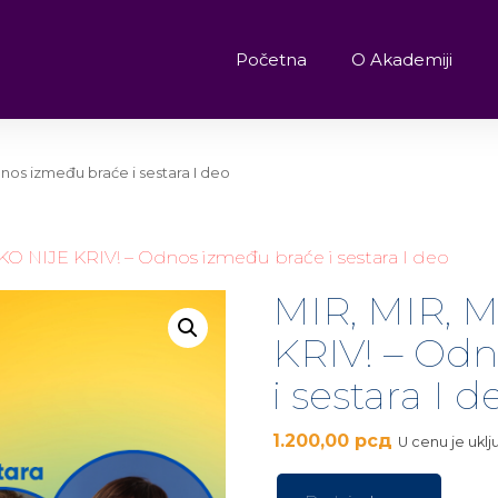
Početna
O Akademiji
dnos između braće i sestara I deo
KO NIJE KRIV! – Odnos između braće i sestara I deo
MIR, MIR, M
KRIV! – Od
i sestara I d
1.200,00
рсд
U cenu je ukl