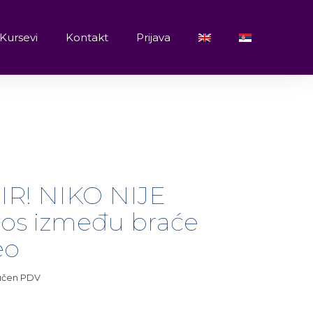
Kursevi
Kontakt
Prijava
IR! NIKO NIJE
nos između braće
eo
jučen PDV