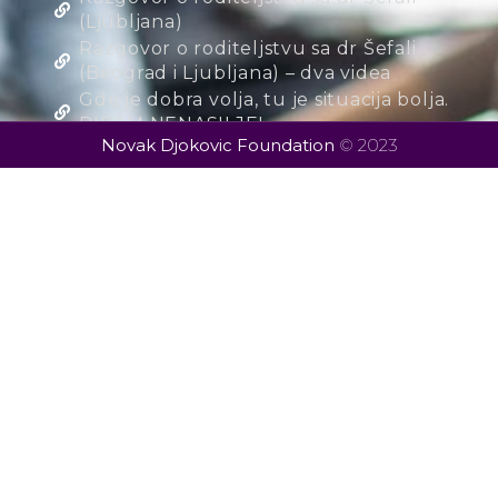
(Ljubljana)
Razgovor o roditeljstvu sa dr Šefali
(Beograd i Ljubljana) – dva videa
Gde je dobra volja, tu je situacija bolja.
BIRAM NENASILJE!
Novak Djokovic Foundation
© 2023