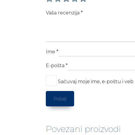
Vaša recenzija
*
Ime
*
E-pošta
*
Sačuvaj moje ime, e-poštu i ve
Povezani proizvodi