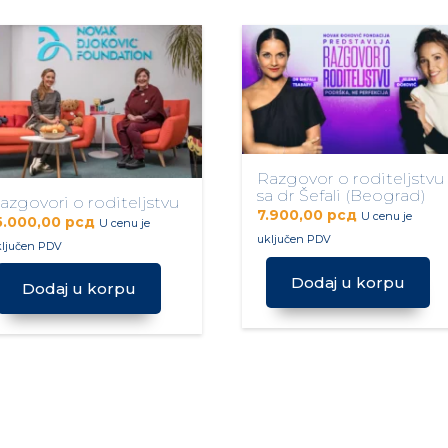
Razgovor o roditeljstvu
sa dr Šefali (Beograd)
azgovori o roditeljstvu
7.900,00
рсд
U cenu je
5.000,00
рсд
U cenu je
uključen PDV
ključen PDV
Dodaj u korpu
Dodaj u korpu