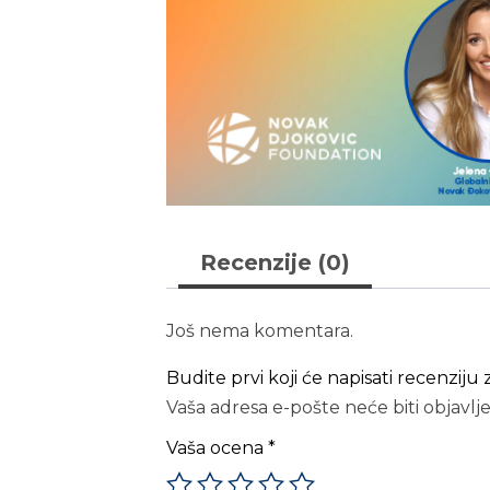
Recenzije (0)
Još nema komentara.
Budite prvi koji će napisati recenziju
Vaša adresa e-pošte neće biti objavlj
Vaša ocena
*