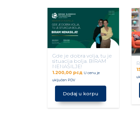
Gde je dobra volja, tu je
situacija bolja. BIRAM
R
NENASILJE!
1
1.200,00
рсд
U cenu je
u
uključen PDV
Dodaj u korpu