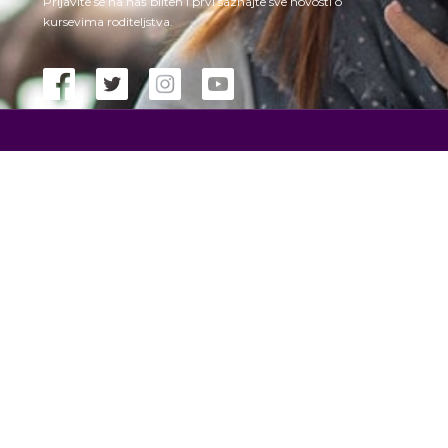
Prijavite se na naš bilten i prvi saznajte sve novosti o
kursevima roditeljstva.