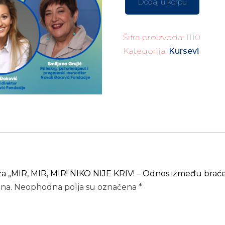
Dodaj u korpu
Šifra proizvoda:
1110
Kategorija:
Kursevi
 za „MIR, MIR, MIR! NIKO NIJE KRIV! – Odnos između braće 
ena.
Neophodna polja su označena
*