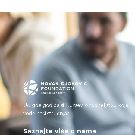
Uči gde god da si. Kursevi o roditeljstvu koje
vode naši stručnjaci.
Saznajte više o nama