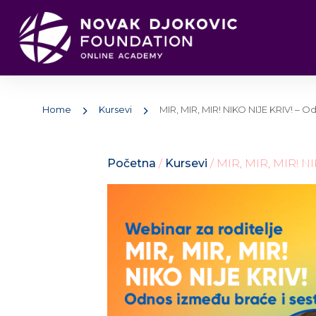
Home
Kursevi
MIR, MIR, MIR! NIKO NIJE KRIV! – O
Početna
/
Kursevi
/ MIR, MIR, MIR! NI