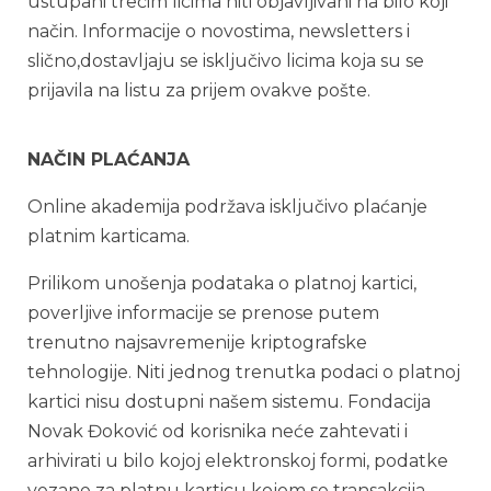
ustupani trećim licima niti objavljivani na bilo koji
način. Informacije o novostima, newsletters i
slično,dostavljaju se isključivo licima kоја su se
prijavila na listu za prijem ovakve pošte.
NAČIN PLAĆANJA
Online akademija podržava isključivo plaćanje
platnim karticama.
Prilikom unošenja podataka o platnoj kartici,
poverljive informacije se prenose putem
trenutno najsavremenije kriptografske
tehnologije. Niti jednog trenutka podaci o platnoj
kartici nisu dostupni našem sistemu. Fondacija
Novak Đoković od korisnika neće zahtevati i
arhivirati u bilo kojoj elektronskoj formi, podatke
vezane za platnu karticu kojom se transakcija