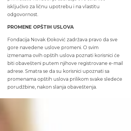
isključivo za ličnu upotrebu i na vlastitu
odgovornost.
PROMENE OPŠTIH USLOVA
Fondacija Novak Đoković zadržava pravo da sve
gore navedene uslove promeni. O svim
izmenama ovih opštih uslova poznati korisnici će
biti obavešteni putem njihove registrovane e-mail
adrese. Smatra se da su korisnici upoznati sa
promenama opštih uslova prilikom svake sledeće
porudžbine, nakon slanja obaveštenja.