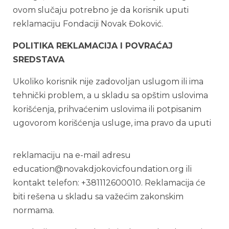
ovom slučaju potrebno je da korisnik uputi
reklamaciju Fondaciji Novak Đoković.
POLITIKA REKLAMACIJA I POVRAĆAJ
SREDSTAVA
Ukoliko korisnik nije zadovoljan uslugom ili ima
tehnički problem, a u skladu sa opštim uslovima
korišćenja, prihvaćenim uslovima ili potpisanim
ugovorom korišćenja usluge, ima pravo da uputi
reklamaciju na e-mail adresu
education@novakdjokovicfoundation.org ili
kontakt telefon: +381112600010. Reklamacija će
biti rešena u skladu sa važećim zakonskim
normama.