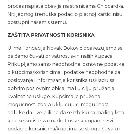
proces naplate obavlja na stranicama Chipcard-a.
Niti jednog trenutka podaci o platnoj kartici nisu
dostupni našem sistemu.
ZAŠTITA PRIVATNOSTI KORISNIKA
U ime Fondacije Novak Đoković obavezujemo se
da ćemo čuvati privatnost svih naših kupaca.
Prikupljamo samo neophodne, osnovne podatke
o kupcima/korisnicima i podatke neophodne za
poslovanje i informisanje korisnika uskladu sa
dobrim poslovnim običajima i u cilju pružanja
kvalitetne usluge. Kupcima je pružena
mogućnost izbora uključujući mogućnost
odluke da li žele ili ne da se izbrišu sa mailing lista
koje se koriste za marketinške kampanje. Svi
podaci o korisnicima/kupcima se strogo čuvaju i