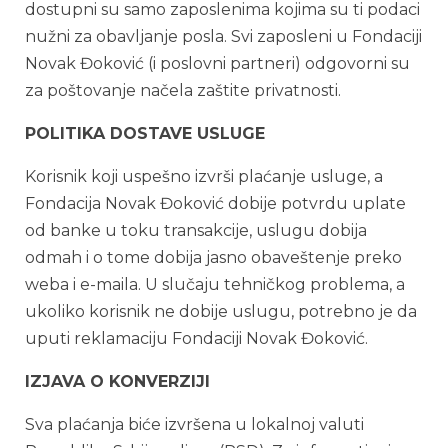
dostupni su samo zaposlenima kojima su ti podaci
nužni za obavljanje posla. Svi zaposleni u Fondaciji
Novak Đoković (i poslovni partneri) odgovorni su
za poštovanje načela zaštite privatnosti.
POLITIKA DOSTAVE USLUGE
Korisnik koji uspešno izvrši plaćanje usluge, a
Fondacija Novak Đoković dobije potvrdu uplate
od banke u toku transakcije, uslugu dobija
odmah i o tome dobija jasno obaveštenje preko
weba i e-maila. U slučaju tehničkog problema, a
ukoliko korisnik ne dobije uslugu, potrebno je da
uputi reklamaciju Fondaciji Novak Đoković.
IZJAVA O KONVERZIJI
Sva plaćanja biće izvršena u lokalnoj valuti