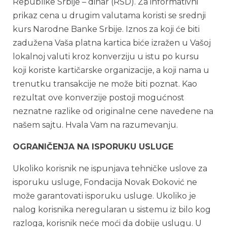
Republike Srbije – dinar (RSD). Za informativni
prikaz cena u drugim valutama koristi se srednji
kurs Narodne Banke Srbije. Iznos za koji će biti
zadužena Vaša platna kartica biće izražen u Vašoj
lokalnoj valuti kroz konverziju u istu po kursu
koji koriste kartičarske organizacije, a koji nama u
trenutku transakcije ne može biti poznat. Kao
rezultat ove konverzije postoji mogućnost
neznatne razlike od originalne cene navedene na
našem sajtu. Hvala Vam na razumevanju.
OGRANIČENJA NA ISPORUKU USLUGE
Ukoliko korisnik ne ispunjava tehničke uslove za
isporuku usluge, Fondacija Novak Đoković ne
može garantovati isporuku usluge. Ukoliko je
nalog korisnika neregularan u sistemu iz bilo kog
razloga, korisnik neće moći da dobije uslugu. U