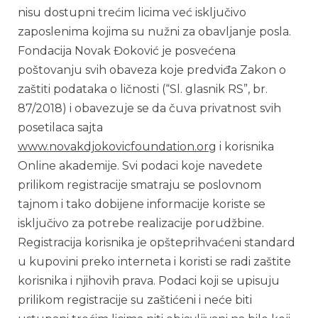
nisu dostupni trećim licima već isključivo
zaposlenima kojima su nužni za obavljanje posla.
Fondacija Novak Đoković je posvećena
poštovanju svih obaveza koje predviđa Zakon o
zaštiti podataka o ličnosti (“Sl. glasnik RS”, br.
87/2018) i obavezuje se da čuva privatnost svih
posetilaca sajta
www.novakdjokovicfoundation.org
i korisnika
Online akademije. Svi podaci kоје navedete
prilikom registracije smatraju se poslovnom
tajnom i tako dobijene informacije koriste se
isključivo za potrebe realizacije porudžbine.
Registracija korisnika je opšteprihvaćeni standard
u kupovini preko interneta i koristi se radi zaštite
korisnika i njihovih prava. Podaci kојi se upisuju
prilikom registracije su zaštićeni i neće biti