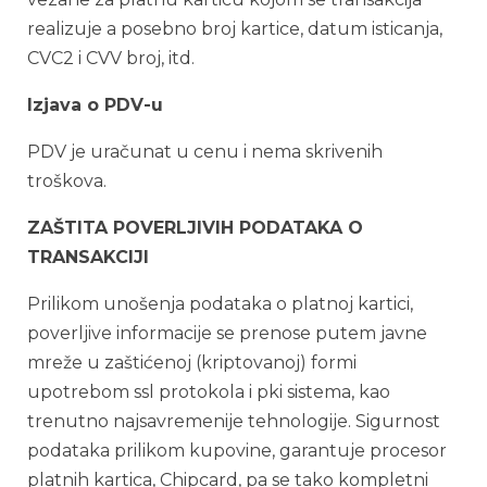
realizuje a posebno broj kartice, datum isticanja,
CVC2 i CVV broj, itd.
Izjava o PDV-u
PDV je uračunat u cenu i nema skrivenih
troškova.
ZAŠTITA POVERLJIVIH PODATAKA O
TRANSAKCIJI
Prilikom unošenja podataka o platnoj kartici,
poverljive informacije se prenose putem javne
mreže u zaštićenoj (kriptovanoj) formi
upotrebom ssl protokola i pki sistema, kao
trenutno najsavremenije tehnologije. Sigurnost
podataka prilikom kupovine, garantuje procesor
platnih kartica, Chipcard, pa se tako kompletni