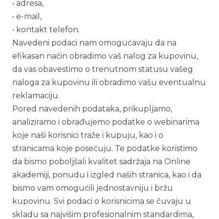
• adresa,
• e-mail,
• kontakt telefon.
Navedeni podaci nam omogućavaju da na
efikasan način obradimo vaš nalog za kupovinu,
da vas obavestimo o trenutnom statusu vašeg
naloga za kupovinu ili obradimo vašu eventualnu
reklamaciju.
Pored navedenih podataka, prikupljamo,
analiziramo i obrađujemo podatke o webinarima
koje naši korisnici traže i kupuju, kao i o
stranicama koje posećuju. Te podatke koristimo
da bismo poboljšali kvalitet sadržaja na Online
akademiji, ponudu i izgled naših stranica, kao i da
bismo vam omogućili jednostavniju i bržu
kupovinu. Svi podaci o korisnicima se čuvaju u
skladu sa najvišim profesionalnim standardima,