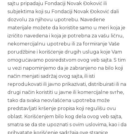
sajtu pripadaju Fondaciji Novak Đoković ili
subjektima koji su Fondaciji Novak Đoković dali
dozvolu za njihovu upotrebu. Navedene
materijale možete da koristite samo u meri koja je
izričito navedena i koja je potrebna za vašu ličnu,
nekomercijalnu upotrebu ili za formiranje Vaše
porudžbine i korišćenje drugih usluga koje Vam
omogućavamo posredstvom ovog veb sajta. S tim
u vezi napominjemo da je zabranjeno na bilo koji
način menjati sadržaj ovog sajta, ili isti
reprodukovati ili javno prikazivati, distribuirati ili na
drugi način koristiti u javne ili komercijalne svrhe,
tako da svaka neovlašćena upotreba može
predstavljati kršenje propisa koji regulišu ovu
oblast. Korišćenjem bilo kog dela ovog veb sajta,
smatra se da ste upoznati s ovim uslovima, kao i da
prihvatate korišćenje sadržaja ove stranice