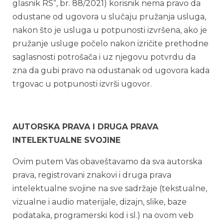
glasnik RS”, br. 88/2021) korisnik nema pravo da
odustane od ugovora u slučaju pružanja usluga,
nakon što je usluga u potpunosti izvršena, ako je
pružanje usluge počelo nakon izričite prethodne
saglasnosti potrošača i uz njegovu potvrdu da
zna da gubi pravo na odustanak od ugovora kada
trgovac u potpunosti izvrši ugovor.
AUTORSKA PRAVA I DRUGA PRAVA
INTELEKTUALNE SVOJINE
Ovim putem Vas obaveštavamo da sva autorska
prava, registrovani znakovi i druga prava
intelektualne svojine na sve sadržaje (tekstualne,
vizualne i audio materijale, dizajn, slike, baze
podataka, programerski kod i sl.) na ovom veb