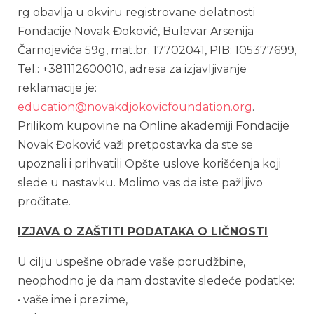
rg obavlja u okviru registrovane delatnosti
Fondacije Novak Đoković, Bulevar Arsenija
Čarnojevića 59g, mat.br. 17702041, PIB: 105377699,
Tel.: +381112600010, adresa za izjavljivanje
reklamacije je:
education@novakdjokovicfoundation.org
.
Prilikom kupovine na Online akademiji Fondacije
Novak Đoković važi pretpostavka da ste se
upoznali i prihvatili Opšte uslove korišćenja koji
slede u nastavku. Molimo vas da iste pažljivo
pročitate.
IZJAVA O ZAŠTITI PODATAKA O LIČNOSTI
U cilju uspešne obrade vaše porudžbine,
neophodno je da nam dostavite sledeće podatke:
• vaše ime i prezime,