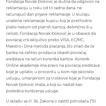
Fondacija Novak Đoković je dužna da odgovori na
reklamaciju u roku od tri radna dana, ne
računajući dan prijave reklamacije. U slučaju
uvažene reklamacije kupcu koji je prethodno
platio nekom od platnih kartica, delimično ili u
celosti, Fondacija Novak Đoković je u obavezi da
povraćaj vrši isključivo preko VISA, EC/MC,
Maestro i Dina metoda plaćanja, što znači da će
banka na zahtev prodavca obaviti povraćaj
sredstava na račun korisnika kartice. Korisnik
Online akademije ima pravo na povraćaj sredstava
koje je uplatio, u procentu u kom nije iskoristio
uslugu, umanjenom za troškove koje je Fondacija
Novak Đoković imala, a koji su nastali kao
posledica korišćenja usluge.
U skladu sa čl. 36. Zakona o zaštiti potrošača (“Sl.