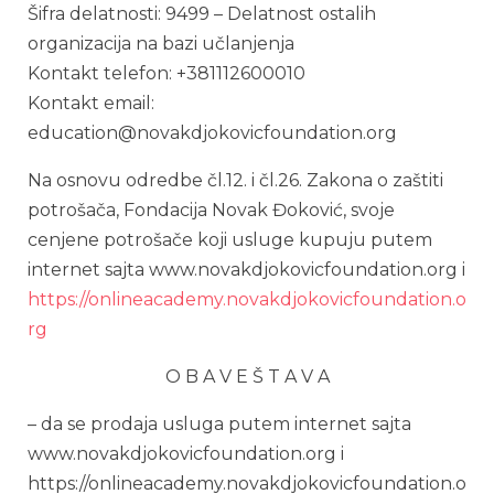
Šifra delatnosti: 9499 – Delatnost ostalih
organizacija na bazi učlanjenja
Kontakt telefon: +381112600010
Kontakt email:
education@novakdjokovicfoundation.org
Na osnovu odredbe čl.12. i čl.26. Zakona o zaštiti
potrošača, Fondacija Novak Đoković, svoje
cenjene potrošače koji usluge kupuju putem
internet sajta www.novakdjokovicfoundation.org i
https://onlineacademy.novakdjokovicfoundation.o
rg
O B A V E Š T A V A
– da se prodaja usluga putem internet sajta
www.novakdjokovicfoundation.org i
https://onlineacademy.novakdjokovicfoundation.o