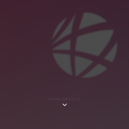
Prijavite se na naš bilten i prvi saznajte sve novosti o kursevima
roditeljstva.
KURS DETALJI
Novak Djokovic Foundation
© 2023