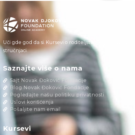
Uči gde god da si. Kursevi o roditeljstvu koje vode naši
stručnjaci.
Saznajte više o nama
Sajt Novak Đoković Fondacije
Blog Novak Đoković Fondacije
Pogledajte našu politiku privatnosti
Uslovi korišćenja
Pošaljite nam email
Kursevi