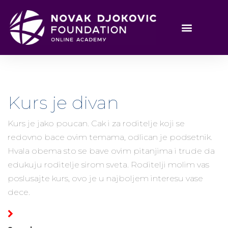
Kurs je divan
Kurs je jako poucan. Cak i za roditelje koji se
redovno bace ovim temama, odlican je podsetnik.
Hvala obema sto se bave ovim pitanjima i trude da
edukuju roditelje sirom sveta. Roditelji molim vas
poslusajte kurs, ovo je u najboljem interesu vase
dece.