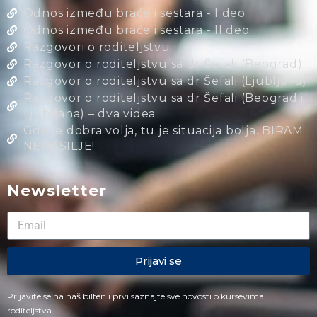
Odnos između braće i sestara - I deo
Odnos između braće i sestara - II deo
Razgovori o roditeljstvu
Razgovor o roditeljstvu sa dr Šefali (Beograd)
Razgovor o roditeljstvu sa dr Šefali (Ljubljana)
Razgovor o roditeljstvu sa dr Šefali (Beograd i
Ljubljana) – dva videa
Gde je dobra volja, tu je situacija bolja. BIRAM
NENASILJE!
Newsletter
Prijavi se
Prijavite se na naš bilten i prvi saznajte sve novosti o kursevima
roditeljstva.