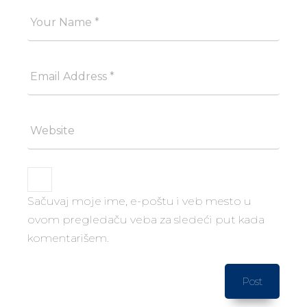
Your
Good
Name
Your
Email
Please
Website
Sačuvaj moje ime, e-poštu i veb mesto u
ovom pregledaču veba za sledeći put kada
komentarišem.