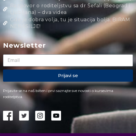
Razgovor o roditeljstvu sa dr Šefali (Beograd i
Ljubljana) – dva videa
Gde je dobra volja, tu je situacija bolja. BIRAM
NENASILJE!
Newsletter
Prijavi se
Prijavite se na naš bilten i prvi saznajte sve novosti o kursevima
roditeljstva.