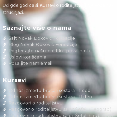
Uči gde god da si. Kursevi o roditeljstvu koje vode naši
stručnjaci.
Saznajte više o nama
Sajt Novak Đoković Fondacije
Blog Novak Đoković Fondacije
Pogledajte našu politiku privatnosti
Uslovi korišćenja
Pošaljite nam email
Kursevi
Odnos između braće i sestara - I deo
Odnos između braće i sestara - II deo
Razgovori o roditeljstvu
Razgovor o roditeljstvu sa dr Šefali (Beograd)
Razgovor o roditeljstvu sa dr Šefali (Ljubljana)