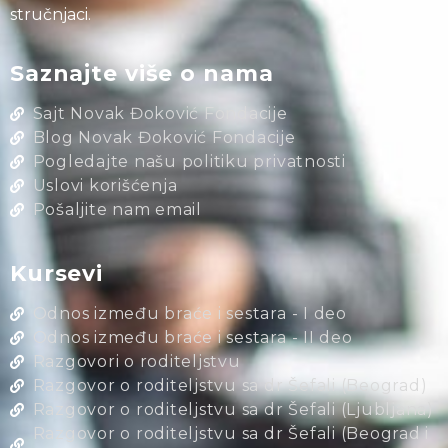
stručnjaci.
Saznajte više o nama
Sajt Novak Đoković Fondacije
Blog Novak Đoković Fondacije
Pogledajte našu politiku privatnosti
Uslovi korišćenja
Pošaljite nam email
Kursevi
Odnos između braće i sestara - I deo
Odnos između braće i sestara - II deo
Razgovori o roditeljstvu
Razgovor o roditeljstvu sa dr Šefali (Beograd)
Razgovor o roditeljstvu sa dr Šefali (Ljubljana)
Razgovor o roditeljstvu sa dr Šefali (Beograd i