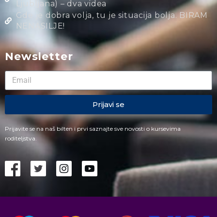
Ljubljana) – dva videa
Gde je dobra volja, tu je situacija bolja. BIRAM
NENASILJE!
Newsletter
Prijavi se
Prijavite se na naš bilten i prvi saznajte sve novosti o kursevima
roditeljstva.