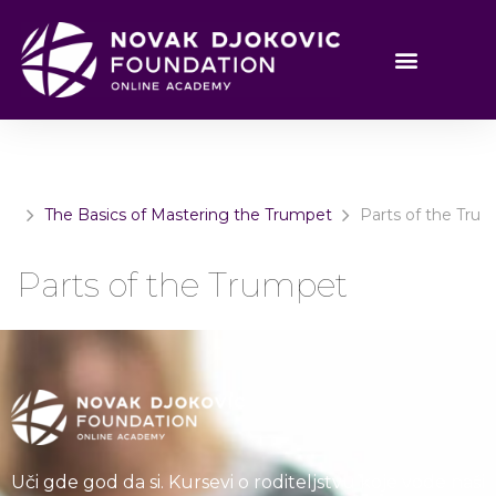
The Basics of Mastering the Trumpet
Parts of the Tru
Parts of the Trumpet
Uči gde god da si. Kursevi o roditeljstvu koje vode naši