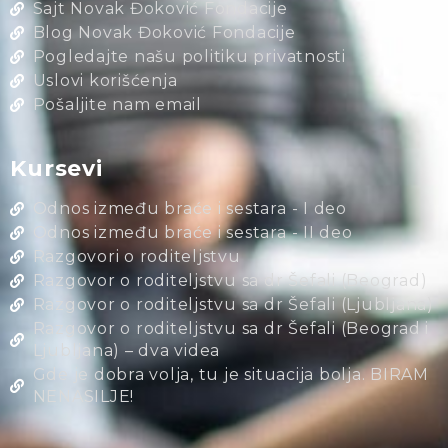
Sajt Novak Đoković Fondacije
Blog Novak Đoković Fondacije
Pogledajte našu politiku privatnosti
Uslovi korišćenja
Pošaljite nam email
Kursevi
Odnos između braće i sestara - I deo
Odnos između braće i sestara - II deo
Razgovori o roditeljstvu
Razgovor o roditeljstvu sa dr Šefali (Beograd)
Razgovor o roditeljstvu sa dr Šefali (Ljubljana)
Razgovor o roditeljstvu sa dr Šefali (Beograd i
Ljubljana) – dva videa
Gde je dobra volja, tu je situacija bolja. BIRAM
NENASILJE!