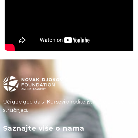
Uči gde god da si. Kursevi o roditeljstvu koje vode naši
stručnjaci.
Saznajte više o nama