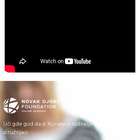
Uči gde god da si. Kursevi o roditeljstvu koje vode naši
stručnjaci.