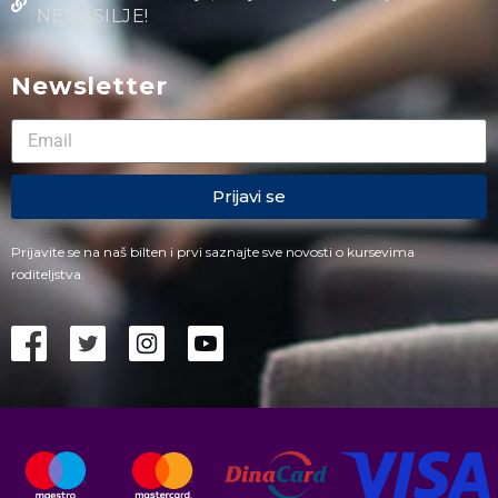
NENASILJE!
Newsletter
Prijavi se
Prijavite se na naš bilten i prvi saznajte sve novosti o kursevima
roditeljstva.