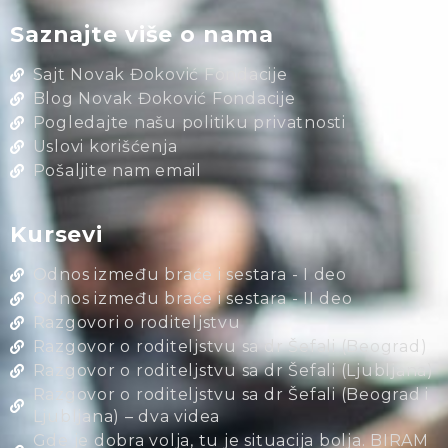
Saznajte više o nama
Sajt Novak Đoković Fondacije
Blog Novak Đoković Fondacije
Pogledajte našu politiku privatnosti
Uslovi korišćenja
Pošaljite nam email
Kursevi
Odnos između braće i sestara - I deo
Odnos između braće i sestara - II deo
Razgovori o roditeljstvu
Razgovor o roditeljstvu sa dr Šefali (Beograd)
Razgovor o roditeljstvu sa dr Šefali (Ljubljana)
Razgovor o roditeljstvu sa dr Šefali (Beograd i
Ljubljana) – dva videa
Gde je dobra volja, tu je situacija bolja. BIRAM