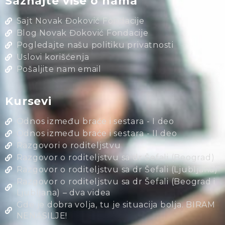
Saznajte više o nama
Sajt Novak Đoković Fondacije
Blog Novak Đoković Fondacije
Pogledajte našu politiku privatnosti
Uslovi korišćenja
Pošaljite nam email
Kursevi
Odnos između braće i sestara - I deo
Odnos između braće i sestara - II deo
Razgovori o roditeljstvu
Razgovor o roditeljstvu sa dr Šefali (Beograd)
Razgovor o roditeljstvu sa dr Šefali (Ljubljana)
Razgovor o roditeljstvu sa dr Šefali (Beograd i
Ljubljana) – dva videa
Gde je dobra volja, tu je situacija bolja. BIRAM
NENASILJE!