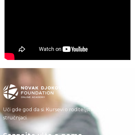
Uči gde god da si. Kursevi o roditeljstvu koje vode naši
stručnjaci.