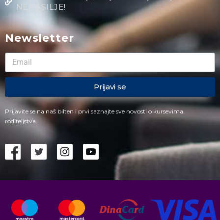
NENASILJE!
Newsletter
Prijavi se
Prijavite se na naš bilten i prvi saznajte sve novosti o kursevima
roditeljstva.