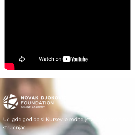
Uči gde god da si. Kursevi o roditeljstvu koje vode naši
stručnjaci.