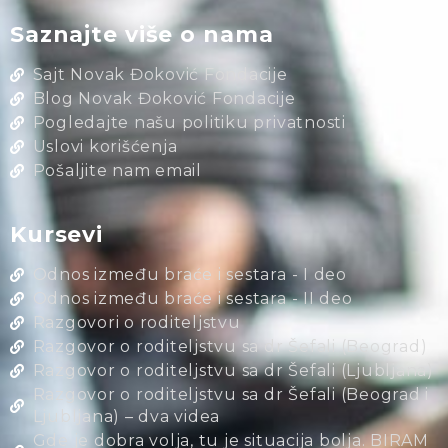
Saznajte više o nama
Sajt Novak Đoković Fondacije
Blog Novak Đoković Fondacije
Pogledajte našu politiku privatnosti
Uslovi korišćenja
Pošaljite nam email
Kursevi
Odnos između braće i sestara - I deo
Odnos između braće i sestara - II deo
Razgovori o roditeljstvu
Razgovor o roditeljstvu sa dr Šefali (Beograd)
Razgovor o roditeljstvu sa dr Šefali (Ljubljana)
Razgovor o roditeljstvu sa dr Šefali (Beograd i
Ljubljana) – dva videa
Gde je dobra volja, tu je situacija bolja. BIRAM