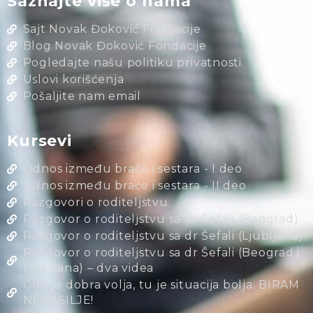
Saznajte više o nama
Sajt Novak Đoković Fondacije
Blog Novak Đoković Fondacije
Pogledajte našu politiku privatnosti
Uslovi korišćenja
Pošaljite nam email
Kursevi
Odnos između braće i sestara - I deo
Odnos između braće i sestara - II deo
Razgovori o roditeljstvu
Razgovor o roditeljstvu sa dr Šefali (Beograd)
Razgovor o roditeljstvu sa dr Šefali (Ljubljana)
Razgovor o roditeljstvu sa dr Šefali (Beograd i
Ljubljana) – dva videa
Gde je dobra volja, tu je situacija bolja. BIRAM
NENASILJE!