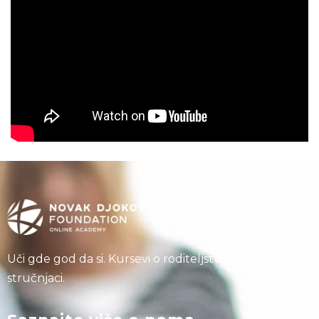
Uči gde god da si. Kursevi o roditeljstvu koje vode naši
stručnjaci.