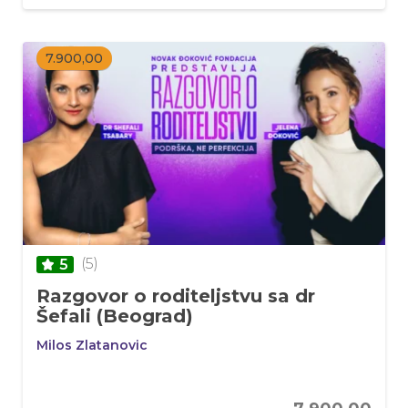
7.900,00
(5)
5
Razgovor o roditeljstvu sa dr
Šefali (Beograd)
Milos Zlatanovic