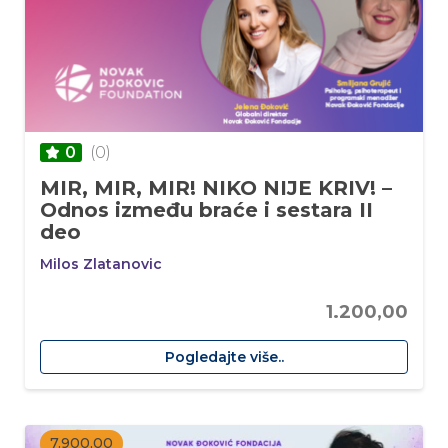
(0)
0
MIR, MIR, MIR! NIKO NIJE KRIV! –
Odnos između braće i sestara II
deo
Milos Zlatanovic
1.200,00
Pogledajte više..
7.900,00