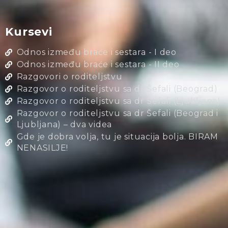
Kursevi
Odnos između braće i sestara - I deo
Odnos između braće i sestara - II deo
Razgovori o roditeljstvu
Razgovor o roditeljstvu sa dr Šefali (Beograd)
Razgovor o roditeljstvu sa dr Šefali (Ljubljana)
Razgovor o roditeljstvu sa dr Šefali (Beograd i
Ljubljana) – dva videa
Gde je dobra volja, tu je situacija bolja. BIRAM
NENASILJE!