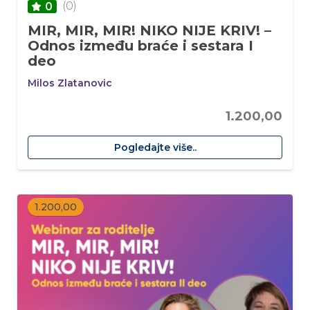
(0)
0
MIR, MIR, MIR! NIKO NIJE KRIV! –
Odnos između braće i sestara I
deo
Milos Zlatanovic
1.200,00
Pogledajte više..
1.200,00