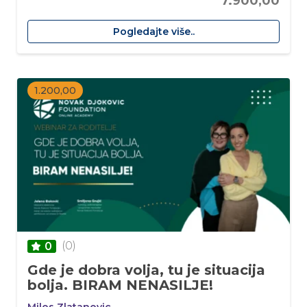
7.900,00
Pogledajte više..
1.200,00
(0)
0
Gde je dobra volja, tu je situacija
bolja. BIRAM NENASILJE!