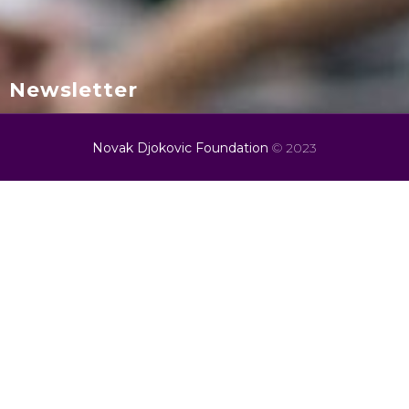
Newsletter
Novak Djokovic Foundation
© 2023
Prijavi se
Prijavite se na naš bilten i prvi saznajte sve novosti o kursevima
roditeljstva.