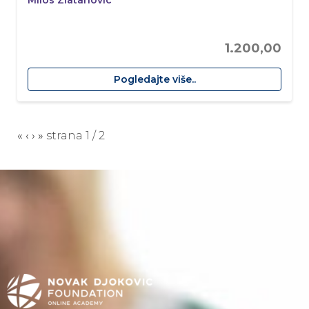
Milos Zlatanovic
1.200,00
Pogledajte više..
«
‹
›
»
strana
1
/
2