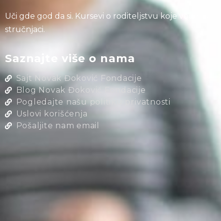
Uči gde god da si. Kursevi o roditeljstvu koje vode naši
stručnjaci.
Saznajte više o nama
Sajt Novak Đoković Fondacije
Blog Novak Đoković Fondacije
Pogledajte našu politiku privatnosti
Uslovi korišćenja
Pošaljite nam email