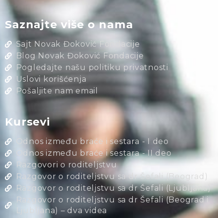
Saznajte više o nama
Sajt Novak Đoković Fondacije
Blog Novak Đoković Fondacije
Pogledajte našu politiku privatnosti
Uslovi korišćenja
Pošaljite nam email
Kursevi
Odnos između braće i sestara - I deo
Odnos između braće i sestara - II deo
Razgovori o roditeljstvu
Razgovor o roditeljstvu sa dr Šefali (Beograd)
Razgovor o roditeljstvu sa dr Šefali (Ljubljana)
Razgovor o roditeljstvu sa dr Šefali (Beograd i
Ljubljana) – dva videa