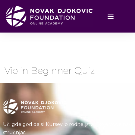
Violin Beginner Quiz
Uči gde god da si. Kursevi o roditeljstvu koje vode naši
stručnjaci.