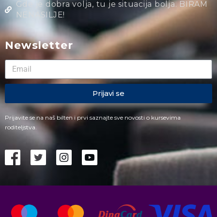
Gde je dobra volja, tu je situacija bolja. BIRAM
NENASILJE!
Newsletter
Prijavi se
Prijavite se na naš bilten i prvi saznajte sve novosti o kursevima
roditeljstva.