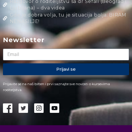
Razgovor o roditeljstvu sa dr Šefali (Beograd i
Ljubljana) – dva videa
Gde je dobra volja, tu je situacija bolja. BIRAM
NENASILJE!
Newsletter
Prijavi se
Prijavite se na naš bilten i prvi saznajte sve novosti o kursevima
roditeljstva.