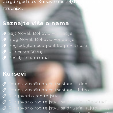
Uči gde god da si. Kursevi o roditeljstvu koje vode naši
stručnjaci.
Saznajte više o nama
Sajt Novak Đoković Fondacije
Blog Novak Đoković Fondacije
Pogledajte našu politiku privatnosti
Uslovi korišćenja
Pošaljite nam email
Kursevi
Odnos između braće i sestara - I deo
Odnos između braće i sestara - II deo
Razgovori o roditeljstvu
Razgovor o roditeljstvu sa dr Šefali (Beograd)
Razgovor o roditeljstvu sa dr Šefali (Ljubljana)