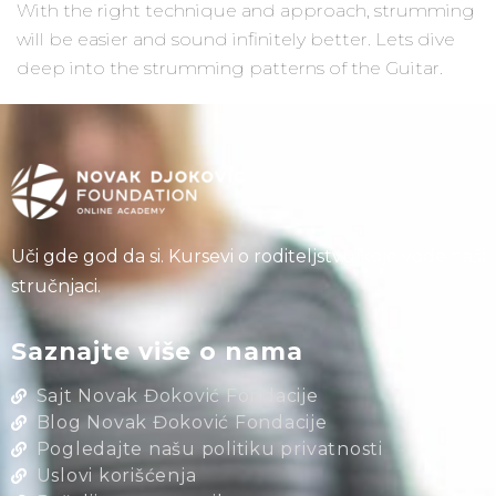
With the right technique and approach, strumming
will be easier and sound infinitely better. Lets dive
deep into the strumming patterns of the Guitar.
Uči gde god da si. Kursevi o roditeljstvu koje vode naši
stručnjaci.
Saznajte više o nama
Sajt Novak Đoković Fondacije
Blog Novak Đoković Fondacije
Pogledajte našu politiku privatnosti
Uslovi korišćenja