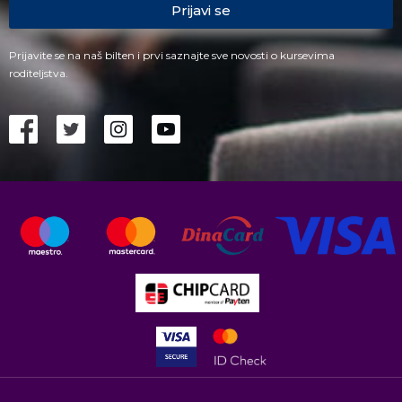
Prijavi se
Prijavite se na naš bilten i prvi saznajte sve novosti o kursevima
roditeljstva.