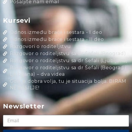
Pošaljite nam email
Kursevi
Odnos između braće i sestara - I deo
Odnos između braće i sestara - II deo
Razgovori o roditeljstvu
Razgovor o roditeljstvu sa dr Šefali (Beograd)
Razgovor o roditeljstvu sa dr Šefali (Ljubljana)
Razgovor o roditeljstvu sa dr Šefali (Beograd i
Ljubljana) – dva videa
Gde je dobra volja, tu je situacija bolja. BIRAM
NENASILJE!
Newsletter