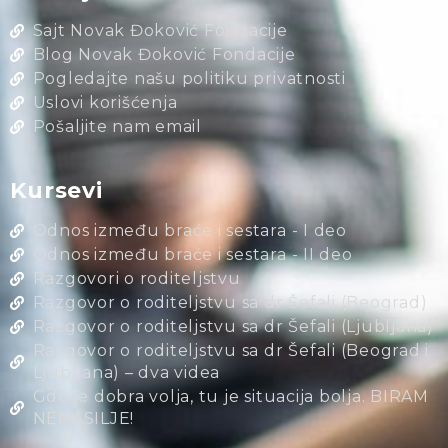
Sajt Novak Đoković Fondacije
Blog Novak Đoković Fondacije
Pogledajte našu politiku privatnosti
Uslovi korišćenja
Pošaljite nam email
Kursevi
Odnos između braće i sestara - I deo
Odnos između braće i sestara - II deo
Razgovori o roditeljstvu
Razgovor o roditeljstvu sa dr Šefali (Beograd)
Razgovor o roditeljstvu sa dr Šefali (Ljubljana)
Razgovor o roditeljstvu sa dr Šefali (Beograd i
Ljubljana) – dva videa
Gde je dobra volja, tu je situacija bolja. BIRAM
NENASILJE!