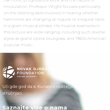
harmonic progressions work, and the nature of
modulation. Professor Wright focuses particularly
on the listening skills involved in hearing whether
harmonies are changing at regular or irregular rates
in a given musical phrase. His musical examples in
this lecture are wide-ranging, including such diverse
styles as grand opera, bluegrass, and 1960s American
popular music.
Uči gde god da si. Kursevi o roditeljstvu koje vode naši
stručnjaci.
Saznajte više o nama